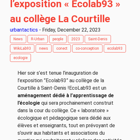
l’exposition « Ecolab93 »
au collège La Courtille
urbantactics
- Friday, December 22, 2023
News
R-Urban
people
2023
Saint-Denis
WikiLab93
news
conect
co-conception
ecolab93
ecologie
Hier soir s’est tenue l’inauguration de
l’exposition ”Ecolab93” au collège de la
Courtille à Saint-Denis !EcoLab93 est un
aménagement dédié à l’apprentissage de
l’écologie
qui sera prochainement construit
dans la cour du collège. Ce « laboratoire »
écologique et pédagogique sera dédié aux
élèves et enseignants, tout en prévoyant de
s’ouvrir aux habitants et associations du